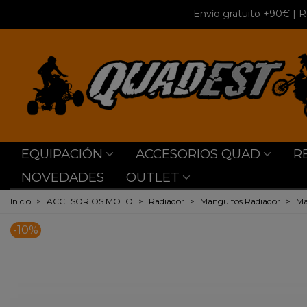
Envío gratuito +90€
| R
EQUIPACIÓN
ACCESORIOS QUAD
R
NOVEDADES
OUTLET
Inicio
>
ACCESORIOS MOTO
>
Radiador
>
Manguitos Radiador
>
Ma
-10%