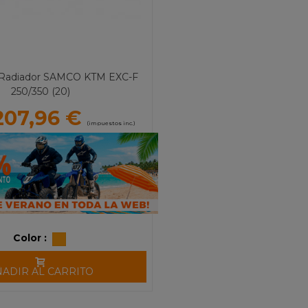
 Radiador SAMCO KTM EXC-F
250/350 (20)
207,96 €
(impuestos inc.)
Color :
ÑADIR AL CARRITO