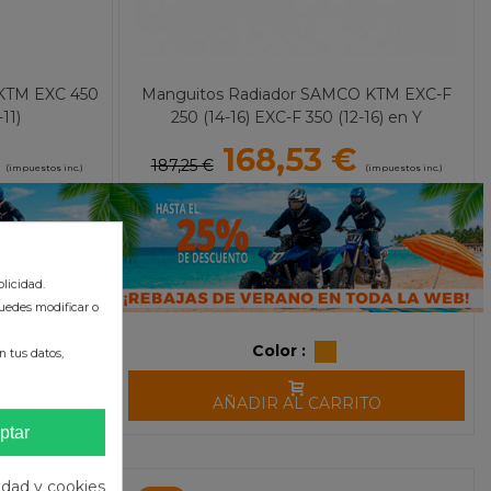
KTM EXC 450
Manguitos Radiador SAMCO KTM EXC-F
11)
250 (14-16) EXC-F 350 (12-16) en Y
168,53 €
187,25 €
(impuestos inc.)
(impuestos inc.)
licidad.
uedes modificar o
Color :
 tus datos,
TO
AÑADIR AL CARRITO
ptar
cidad y cookies