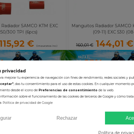
s Radiador SAMCO KTM EXC
Manguitos Radiador SAMCO 
250/300 TPI (6pcs)
(09-11) EXC 530 (08-
115,92 €
144,01 €
160,01 €
(impuestos inc.)
 privacidad
a mejorar tu experiencia de navegación con fines de rendimiento, redes sociales y pub
ceptar"
, das tu consentimiento para el uso de estas cookies. En cualquier momento p
imiento desde el icono de
Preferencias de consentimiento
de la web.
Color :
Color :
nformación sobre el funcionamiento de las cookies de terceros de Google y cómo tratan
a
Política de privacidad de Google
ÑADIR AL CARRITO
AÑADIR AL CARRI
igurar
Rechazar
Ace
Política de priva