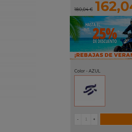
162,0
180,04 €
Color
-
AZUL
AZUL
-
+