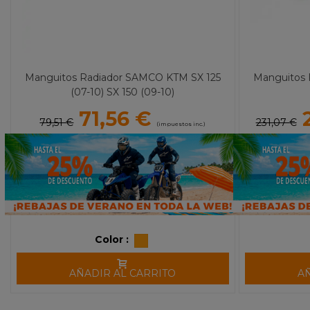
Manguitos Radiador SAMCO KTM SX 125
Manguitos
(07-10) SX 150 (09-10)
71,56 €
79,51 €
231,07 €
(impuestos inc.)
Color :
AÑADIR AL CARRITO
A