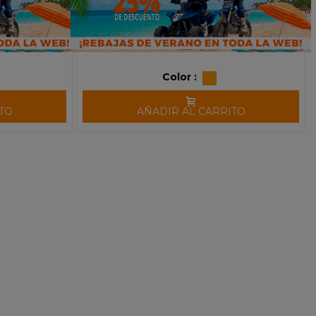
Color :
TO
AÑADIR AL CARRITO