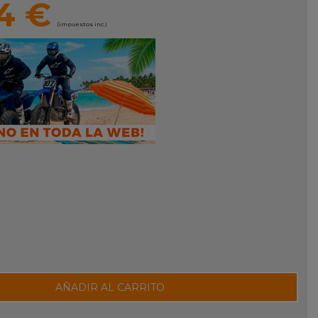
4 €
(impuestos inc.)
AÑADIR AL CARRITO