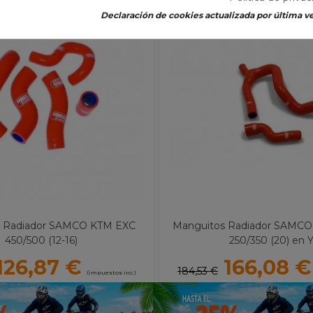
-10%
Declaración de cookies actualizada por última ve
s Radiador SAMCO KTM EXC
Manguitos Radiador SAMCO
450/500 (12-16)
250/350 (20) en 
126,87 €
166,08 €
184,53 €
(impuestos inc.)