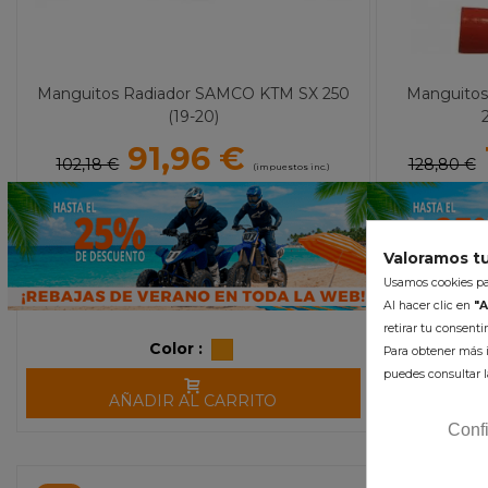
Manguitos Radiador SAMCO KTM SX 250
Manguito
(19-20)
91,96 €
102,18 €
128,80 €
(impuestos inc.)
Valoramos tu
Usamos cookies par
Al hacer clic en
"A
retirar tu consent
Color :
Para obtener más i
puedes consultar l
AÑADIR AL CARRITO
A
Conf