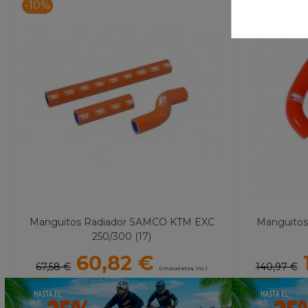
-10%
-10%
Manguitos Radiador SAMCO KTM EXC
Manguito
250/300 (17)
60,82 €
67,58 €
140,97 €
(impuestos inc.)