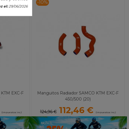
-10%
z el:
29/06/2026
 KTM EXC-F
Manguitos Radiador SAMCO KTM EXC-F
Y
450/500 (20)
112,46 €
124,96 €
(impuestos inc.)
(impuestos inc.)