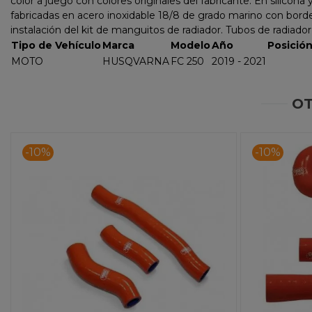
color a juego con colores originales del fabricante. En silicon
fabricadas en acero inoxidable 18/8 de grado marino con bordes 
instalación del kit de manguitos de radiador. Tubos de radiador
Tipo de Vehículo
Marca
Modelo
Año
Posició
MOTO
HUSQVARNA
FC 250
2019 - 2021
OT
-10%
-10%