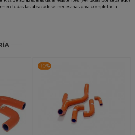
ie Kits de abrazaderas ultrarresistentes (vendidas por separado)
tienen todas las abrazaderas necesarias para completar la
RÍA
-10%