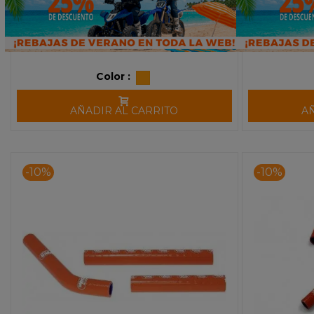
Color :
AÑADIR AL CARRITO
A
-10%
-10%