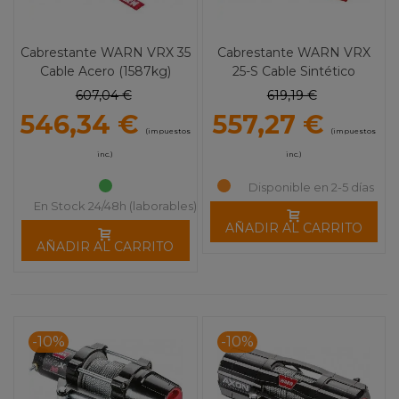
Cabrestante WARN VRX 35
Cabrestante WARN VRX
Cable Acero (1587kg)
25-S Cable Sintético
(1134kg)
607,04 €
619,19 €
546,34 €
557,27 €
(impuestos
(impuestos
inc.)
inc.)
Disponible en 2-5 días
En Stock 24/48h (laborables)
AÑADIR AL CARRITO
AÑADIR AL CARRITO
-10%
-10%