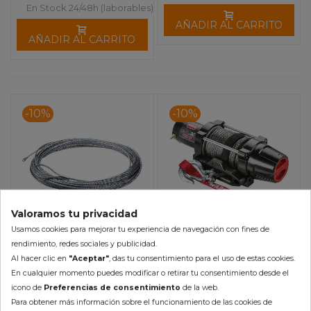
En Stock 24/48h (laborables)
AÑADIR AL CARRITO
AÑADIR AL CARRITO
-10%
-10%
Valoramos tu privacidad
Usamos cookies para mejorar tu experiencia de navegación con fines de
rendimiento, redes sociales y publicidad.
Cable Acero Cabrestante
Cabrestante WARN VRX
Al hacer clic en
"Aceptar"
, das tu consentimiento para el uso de estas cookies.
WARN VRX 35
45-S Cable Sintético
En cualquier momento puedes modificar o retirar tu consentimiento desde el
(2041kg)
843,81 €
161,51 €
icono de
Preferencias de consentimiento
de la web.
179,46 €
759,43 €
Para obtener más información sobre el funcionamiento de las cookies de