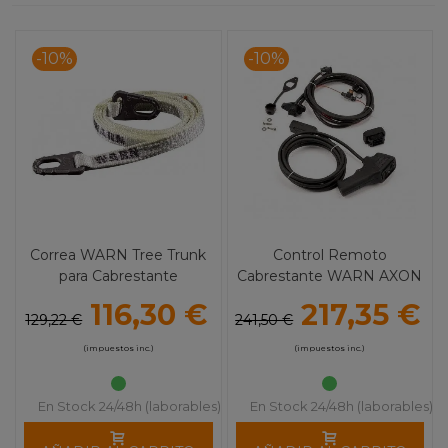
-10%
-10%
Correa WARN Tree Trunk
Control Remoto
para Cabrestante
Cabrestante WARN AXON
116,30 €
217,35 €
129,22 €
241,50 €
(impuestos inc.)
(impuestos inc.)
En Stock 24/48h (laborables)
En Stock 24/48h (laborables)