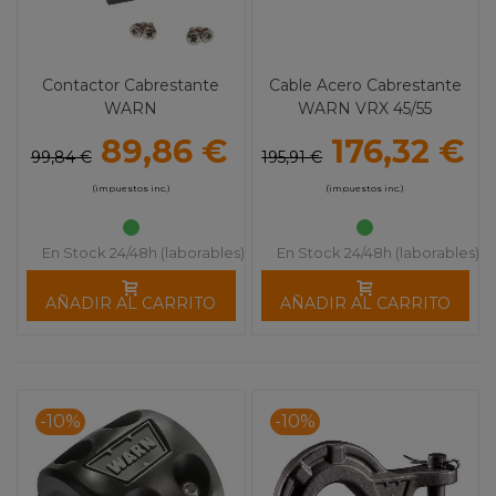
Contactor Cabrestante
Cable Acero Cabrestante
WARN
WARN VRX 45/55
89,86 €
176,32 €
99,84 €
195,91 €
(impuestos inc.)
(impuestos inc.)
En Stock 24/48h (laborables)
En Stock 24/48h (laborables)
AÑADIR AL CARRITO
AÑADIR AL CARRITO
-10%
-10%