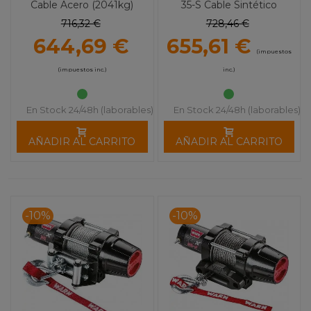
Cable Acero (2041kg)
35-S Cable Sintético
(1587kg)
716,32 €
728,46 €
644,69 €
655,61 €
(impuestos
(impuestos inc.)
inc.)
En Stock 24/48h (laborables)
En Stock 24/48h (laborables)
AÑADIR AL CARRITO
AÑADIR AL CARRITO
-10%
-10%