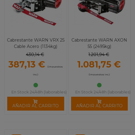
Cabrestante WARN VRX 25
Cabrestante WARN AXON
Cable Acero (1134kg)
55 (2495kg)
430,14 €
1.201,94 €
387,13 €
1.081,75 €
(impuestos
inc.)
(impuestos inc.)
En Stock 24/48h (laborables)
En Stock 24/48h (laborables)
AÑADIR AL CARRITO
AÑADIR AL CARRITO