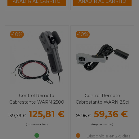
AÑADIR AL CARRITO
AÑADIR AL CARRITO
-10%
-10%
Control Remoto
Control Remoto
Cabrestante WARN 2500
Cabrestante WARN 2.5ci
/3.0ci
125,81 €
59,36 €
139,79 €
65,96 €
(impuestos inc.)
(impuestos inc.)
Disponible en 2-5 días