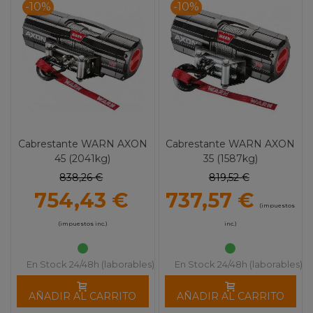
-10%
-10%
Cabrestante WARN AXON
Cabrestante WARN AXON
45 (2041kg)
35 (1587kg)
838,26 €
819,52 €
754,43 €
737,57 €
(impuestos
(impuestos inc.)
inc.)
En Stock 24/48h (laborables)
En Stock 24/48h (laborables)
AÑADIR AL CARRITO
AÑADIR AL CARRITO