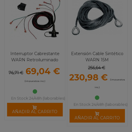
Interruptor Cabrestante
Extensión Cable Sintético
WARN Retroiluminado
WARN 15M
256,64 €
69,04 €
76,71 €
230,98 €
(impuestos
(impuestos inc.)
inc.)
En Stock 24/48h (laborables)
En Stock 24/48h (laborables)
AÑADIR AL CARRITO
AÑADIR AL CARRITO