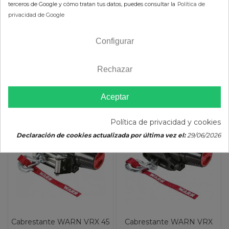
(impuestos
(impuestos inc.)
terceros de Google y cómo tratan tus datos, puedes consultar la
Política de
inc.)
privacidad de Google
En Stock 24/48h (laborables)
Configurar
En Stock 24/48h (laborables)
AÑADIR AL CARRITO
AÑADIR AL CARRITO
Rechazar
Aceptar
-10%
-10%
Política de privacidad y cookies
Declaración de cookies actualizada por última vez el:
29/06/2026
Cabrestante WARN VRX 45
Cabrestante WARN VRX