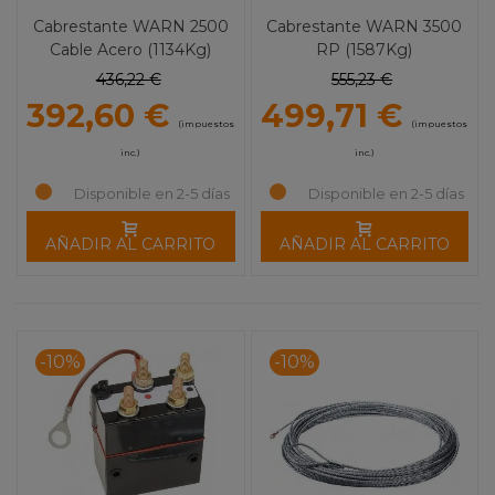
Cabrestante WARN 2500
Cabrestante WARN 3500
Cable Acero (1134Kg)
RP (1587Kg)
436,22 €
555,23 €
392,60 €
499,71 €
(impuestos
(impuestos
inc.)
inc.)
Disponible en 2-5 días
Disponible en 2-5 días
AÑADIR AL CARRITO
AÑADIR AL CARRITO
-10%
-10%