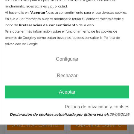
rendimiento, redes sociales y publicidad.
Al hacer clic en
"Aceptar"
, das tu consentimiento para el uso de estas cookies.
En cualquier momento puedes modificar o retirar tu consentimiento desde el
icono de
Preferencias de consentimiento
de la web.
Para obtener más información sobre el funcionamiento de las cookies de
terceros de Google y cómo tratan tus datos, puedes consultar la
Política de
privacidad de Google
Tapa Caja Filtro de Aire
Tapa Caja Filtro de Aire
UFO KTM EXC (14-16)
UFO Honda CRF 250R (10-
Configurar
13) CRF 450R (11-12)
39,42 €
40,38 €
43,80 €
44,87 €
Rechazar
(impuestos inc.)
(impuestos inc.)
Aceptar
Política de privacidad y cookies
Color :
Color :
Declaración de cookies actualizada por última vez el:
29/06/2026
AÑADIR AL CARRITO
AÑADIR AL CARRITO