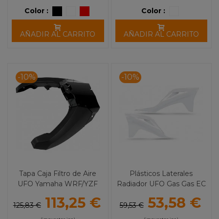
Color :
Color :
AÑADIR AL CARRITO
AÑADIR AL CARRITO
-10%
-10%
Tapa Caja Filtro de Aire
Plásticos Laterales
UFO Yamaha WRF/YZF
Radiador UFO Gas Gas EC
(14-18)
250/300 (21)
113,25 €
53,58 €
125,83 €
59,53 €
(impuestos inc.)
(impuestos inc.)