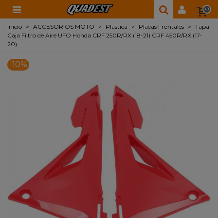
0
Inicio
>
ACCESORIOS MOTO
>
Plástica
>
Placas Frontales
>
Tapa
Caja Filtro de Aire UFO Honda CRF 250R/RX (18-21) CRF 450R/RX (17-
20)
-10%