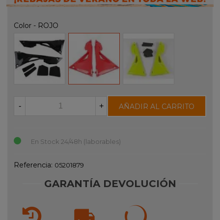
Color
-
ROJO
NEGRO
ROJO
FLUOR
-
+
AÑADIR AL CARRITO
En Stock 24/48h (laborables)
Referencia:
05201879
GARANTÍA DEVOLUCIÓN