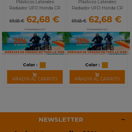
Plásticos Laterales
Plásticos Laterales
Radiador UFO Honda CR
Radiador UFO Honda CR
125R (87-88)
250R (87)
62,68 €
62,68 €
69,65 €
69,65 €
(impuestos inc.)
(impuestos inc.)
Color :
Color :
AÑADIR AL CARRITO
AÑADIR AL CARRITO
NEWSLETTER