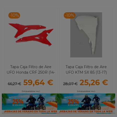
-10%
-10%
Tapa Caja Filtro de Aire
Tapa Caja Filtro de Aire
UFO Honda CRF 250R (14-
UFO KTM SX 85 (13-17)
18) CRF 450R (13-16)
59,64 €
25,26 €
66,27 €
28,07 €
(impuestos inc.)
(impuestos inc.)