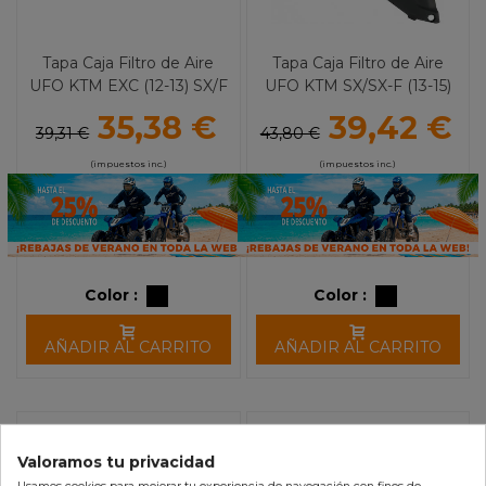
Tapa Caja Filtro de Aire
Tapa Caja Filtro de Aire
UFO KTM EXC (12-13) SX/F
UFO KTM SX/SX-F (13-15)
(11)
35,38 €
39,42 €
39,31 €
43,80 €
(impuestos inc.)
(impuestos inc.)
Color :
Color :
AÑADIR AL CARRITO
AÑADIR AL CARRITO
-10%
-10%
Valoramos tu privacidad
Usamos cookies para mejorar tu experiencia de navegación con fines de