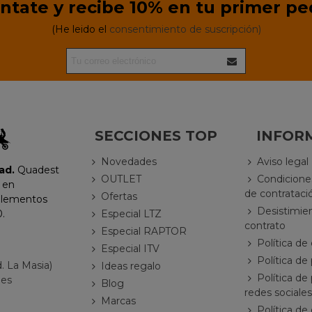
ntate y recibe 10% en tu primer pe
(He leido el
consentimiento de suscripción)
SECCIONES TOP
INFOR
Novedades
Aviso legal
ad.
Quadest
OUTLET
Condicione
 en
de contrataci
Ofertas
plementos
Desistimie
Especial LTZ
.
contrato
Especial RAPTOR
Política de
Especial ITV
Política de
d. La Masia)
Ideas regalo
Política de
ues
Blog
redes sociales
Marcas
Política de