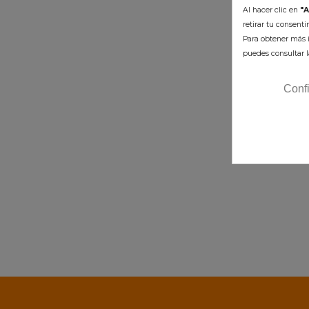
Al hacer clic en
"A
Cruceta D
retirar tu consent
Suzuki LTZ 
Para obtener más i
puedes consultar l
179,3
Conf
Disp
AÑADI