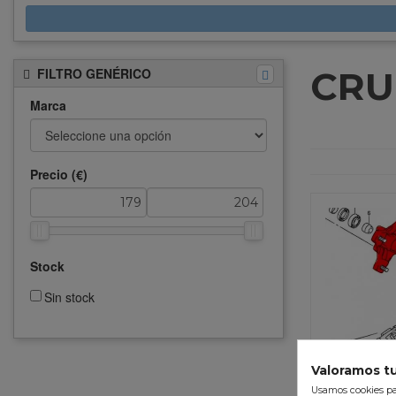
CRU
FILTRO GENÉRICO
Marca
Precio (€)
Stock
Sin stock
Valoramos tu
Usamos cookies par