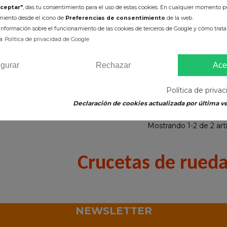
ceptar"
, das tu consentimiento para el uso de estas cookies. En cualquier momento p
elantera Original
Cruceta Rueda Trasera Original
imiento desde el icono de
Preferencias de consentimiento
de la web.
400 / Kawasaki KFX
Suzuki LTZ 400 / Kawasaki KFX
nformación sobre el funcionamiento de las cookies de terceros de Google y cómo tratan
400
400
a
Política de privacidad de Google
5 €
203,27 €
(impuestos inc.)
(impuestos inc.)
igurar
Rechazar
Ace
onible en 2-5 días
Disponible en 2-5 días
Política de priva
R AL CARRITO
AÑADIR AL CARRITO
Declaración de cookies actualizada por última ve
Mostrando 1-2 de 2 artí
Crucetas de rued
NEWSLETTER