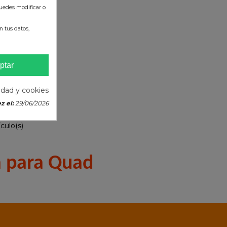
uedes modificar o
 tus datos,
ptar
cidad y cookies
z el:
29/06/2026
culo(s)
a para Quad