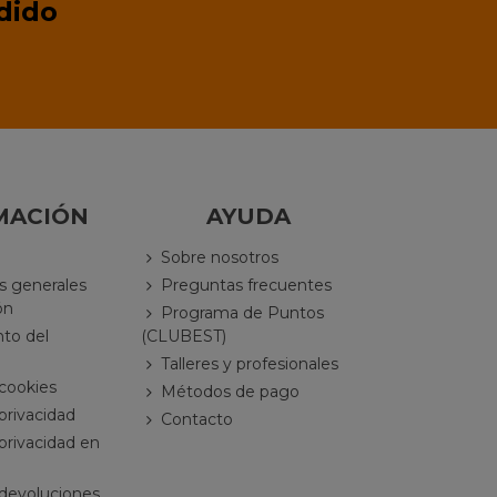
dido
MACIÓN
AYUDA
Sobre nosotros
s generales
Preguntas frecuentes
ón
Programa de Puntos
nto del
(CLUBEST)
Talleres y profesionales
 cookies
Métodos de pago
 privacidad
Contacto
 privacidad en
 devoluciones