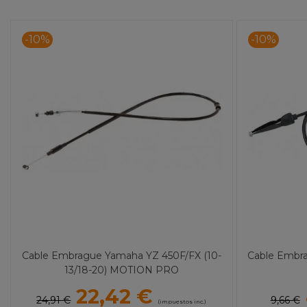
-10%
-10%
Cable Embrague Yamaha YZ 450F/FX (10-
Cable Embra
13/18-20) MOTION PRO
22,42 €
24,91 €
9,66 €
(impuestos inc.)