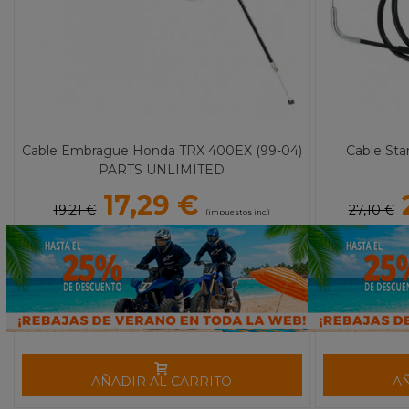
Cable Embrague Honda TRX 400EX (99-04)
Cable Sta
PARTS UNLIMITED
17,29 €
19,21 €
27,10 €
(impuestos inc.)
AÑADIR AL CARRITO
A