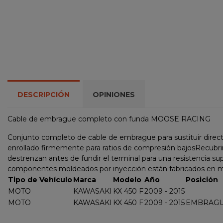
DESCRIPCIÓN
OPINIONES
Cable de embrague completo con funda MOOSE RACING
Conjunto completo de cable de embrague para sustituir directa
enrollado firmemente para ratios de compresión bajosRecubrimi
destrenzan antes de fundir el terminal para una resistencia 
componentes moldeados por inyección están fabricados en m
Tipo de Vehículo
Marca
Modelo
Año
Posición
MOTO
KAWASAKI
KX 450 F
2009 - 2015
MOTO
KAWASAKI
KX 450 F
2009 - 2015
EMBRAG