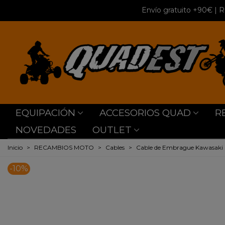
Envío gratuito +90€
| R
EQUIPACIÓN
ACCESORIOS QUAD
R
NOVEDADES
OUTLET
Inicio
>
RECAMBIOS MOTO
>
Cables
>
Cable de Embrague Kawasaki 
-10%