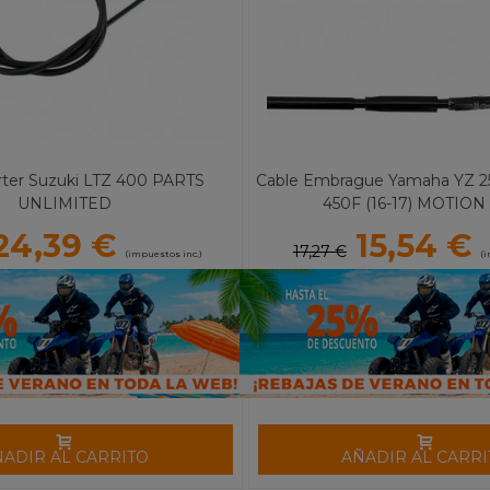
rter Suzuki LTZ 400 PARTS
Cable Embrague Yamaha YZ 25
UNLIMITED
450F (16-17) MOTIO
24,39 €
15,54 €
17,27 €
(impuestos inc.)
(i
ÑADIR AL CARRITO
AÑADIR AL CARRI