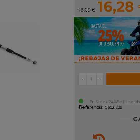
16,28
18,09 €
-
+
En Stock 24/48h (laborab
Referencia:
06521729
G