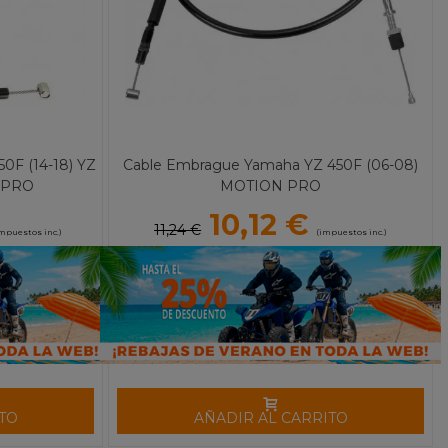
0F (14-18) YZ
Cable Embrague Yamaha YZ 450F (06-08)
N PRO
MOTION PRO
10,12 €
11,24 €
mpuestos inc.)
(impuestos inc.)
TO
AÑADIR AL CARRITO