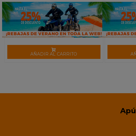
AÑADIR AL CARRITO
A
Apú