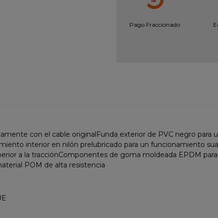
Pago Fraccionado
E
mente con el cable originalFunda exterior de PVC negro para una
ento interior en nilón prelubricado para un funcionamiento suave
superior a la tracciónComponentes de goma moldeada EPDM para un
aterial POM de alta resistencia
UE