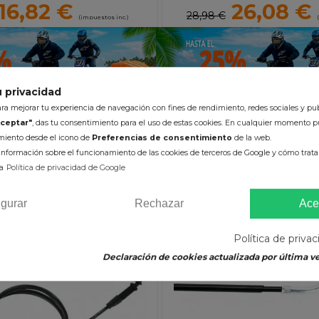
16,82 €
26,08 €
28,98 €
(impuestos inc.)
 privacidad
a mejorar tu experiencia de navegación con fines de rendimiento, redes sociales y pub
ceptar"
, das tu consentimiento para el uso de estas cookies. En cualquier momento p
imiento desde el icono de
Preferencias de consentimiento
de la web.
ÑADIR AL CARRITO
AÑADIR AL CARRI
nformación sobre el funcionamiento de las cookies de terceros de Google y cómo tratan
a
Política de privacidad de Google
igurar
Rechazar
Ace
-10%
Política de priva
Declaración de cookies actualizada por última ve