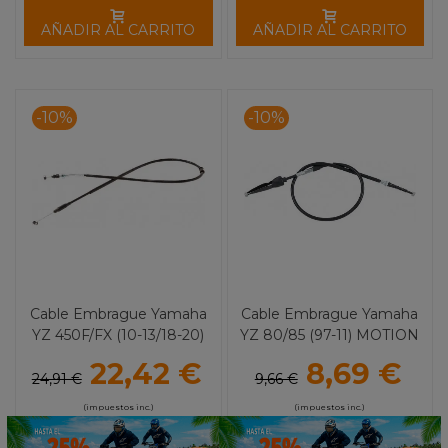
AÑADIR AL CARRITO
AÑADIR AL CARRITO
-10%
-10%
Cable Embrague Yamaha
Cable Embrague Yamaha
YZ 450F/FX (10-13/18-20)
YZ 80/85 (97-11) MOTION
MOTION PRO
PRO
22,42 €
8,69 €
24,91 €
9,66 €
(impuestos inc.)
(impuestos inc.)