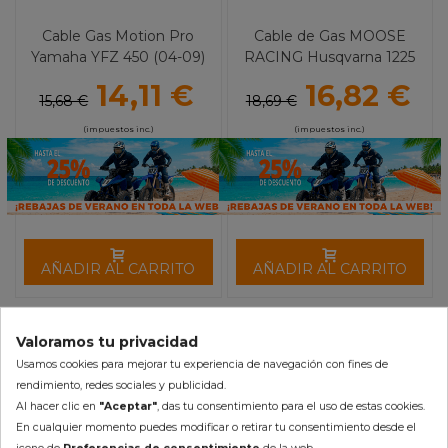
Cable Gas Motion Pro
Cable de Gas MOOSE
Yamaha YFZ 450 (04-09)
RACING Husqvarna 1225
Remplazo para kit
14,11 €
16,82 €
06320006
15,68 €
18,69 €
(impuestos inc.)
(impuestos inc.)
AÑADIR AL CARRITO
AÑADIR AL CARRITO
Valoramos tu privacidad
-10%
-10%
Usamos cookies para mejorar tu experiencia de navegación con fines de
rendimiento, redes sociales y publicidad.
Al hacer clic en
"Aceptar"
, das tu consentimiento para el uso de estas cookies.
En cualquier momento puedes modificar o retirar tu consentimiento desde el
icono de
Preferencias de consentimiento
de la web.