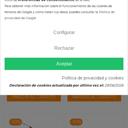
Para obtener más información sobre el funcionamiento de las cookies de
terceros de Google y cómo tratan tus datos, puedes consultar la
Política de
privacidad de Google
Cable de Gas MOOSE
Cable de Gas MOOSE
Configurar
RACING Yamaha 1539
RACING Honda 1182
26,08 €
16,82 €
Rechazar
28,98 €
18,69 €
(impuestos inc.)
(impuestos inc.)
Aceptar
Política de privacidad y cookies
Declaración de cookies actualizada por última vez el:
29/06/2026
AÑADIR AL CARRITO
AÑADIR AL CARRITO
-10%
-10%