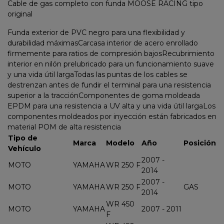
Cable de gas completo con funda MOOSE RACING tipo
original
Funda exterior de PVC negro para una flexibilidad y
durabilidad máximasCarcasa interior de acero enrollado
firmemente para ratios de compresión bajosRecubrimiento
interior en nilón prelubricado para un funcionamiento suave
y una vida útil largaTodas las puntas de los cables se
destrenzan antes de fundir el terminal para una resistencia
superior a la tracciónComponentes de goma moldeada
EPDM para una resistencia a UV alta y una vida útil largaLos
componentes moldeados por inyección están fabricados en
material POM de alta resistencia
Tipo de
Marca
Modelo
Año
Posición
Vehículo
2007 -
MOTO
YAMAHA
WR 250 F
2014
2007 -
MOTO
YAMAHA
WR 250 F
GAS
2014
WR 450
MOTO
YAMAHA
2007 - 2011
F