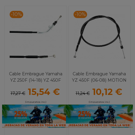
-10%
-10%
Cable Embrague Yamaha
Cable Embrague Yamaha
YZ 250F (14-18) YZ 450F
YZ 450F (06-08) MOTION
(16-17) MOTION PRO
PRO
15,54 €
10,12 €
17,27 €
11,24 €
(impuestos inc.)
(impuestos inc.)