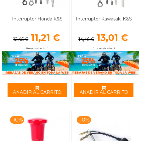
Interruptor Honda K&S
Interruptor Kawasaki K&S
11,21 €
13,01 €
12,45 €
14,46 €
(impuestos inc.)
(impuestos inc.)
AÑADIR AL CARRITO
AÑADIR AL CARRITO
-10%
-10%