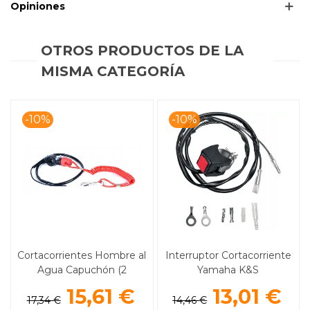
Opiniones
OTROS PRODUCTOS DE LA
MISMA CATEGORÍA
-10%
-10%
Cortacorrientes Hombre al
Interruptor Cortacorriente
Agua Capuchón (2
Yamaha K&S
Tiempos)
15,61 €
13,01 €
17,34 €
14,46 €