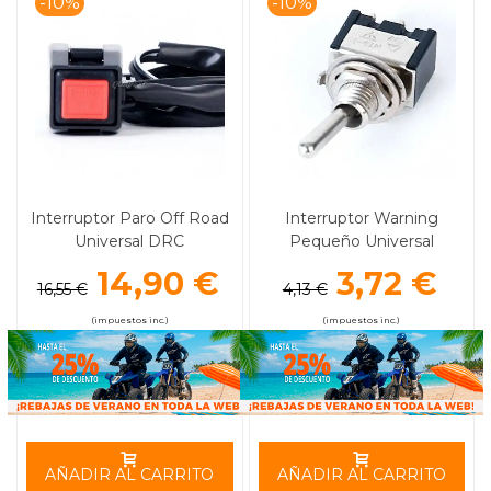
-10%
-10%
Interruptor Paro Off Road
Interruptor Warning
Universal DRC
Pequeño Universal
14,90 €
3,72 €
16,55 €
4,13 €
(impuestos inc.)
(impuestos inc.)
AÑADIR AL CARRITO
AÑADIR AL CARRITO