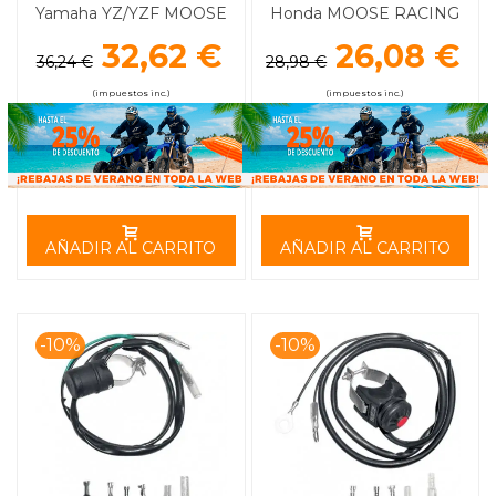
Yamaha YZ/YZF MOOSE
Honda MOOSE RACING
RACING
32,62 €
26,08 €
36,24 €
28,98 €
(impuestos inc.)
(impuestos inc.)
AÑADIR AL CARRITO
AÑADIR AL CARRITO
-10%
-10%