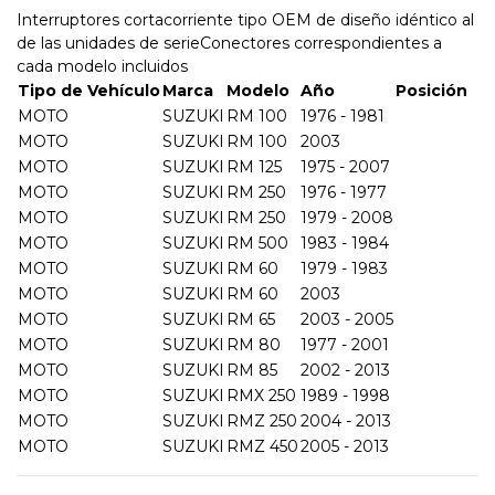
Interruptores cortacorriente tipo OEM de diseño idéntico al
de las unidades de serieConectores correspondientes a
cada modelo incluidos
Tipo de Vehículo
Marca
Modelo
Año
Posición
MOTO
SUZUKI
RM 100
1976 - 1981
MOTO
SUZUKI
RM 100
2003
MOTO
SUZUKI
RM 125
1975 - 2007
MOTO
SUZUKI
RM 250
1976 - 1977
MOTO
SUZUKI
RM 250
1979 - 2008
MOTO
SUZUKI
RM 500
1983 - 1984
MOTO
SUZUKI
RM 60
1979 - 1983
MOTO
SUZUKI
RM 60
2003
MOTO
SUZUKI
RM 65
2003 - 2005
MOTO
SUZUKI
RM 80
1977 - 2001
MOTO
SUZUKI
RM 85
2002 - 2013
MOTO
SUZUKI
RMX 250
1989 - 1998
MOTO
SUZUKI
RMZ 250
2004 - 2013
MOTO
SUZUKI
RMZ 450
2005 - 2013