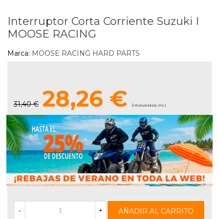
Interruptor Corta Corriente Suzuki I
MOOSE RACING
Marca:
MOOSE RACING HARD PARTS
28,26 €
31,40 €
(impuestos inc.)
AÑADIR AL CARRITO
-
+