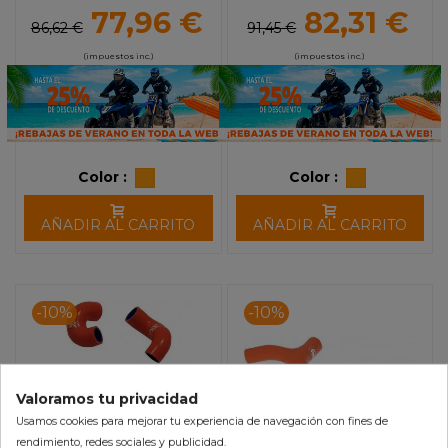
(12-16)
77,96 €
82,31 €
86,62 €
91,45 €
(impuestos inc.)
(impuestos inc.)
Color :
Color :
AÑADIR AL CARRITO
AÑADIR AL CARRITO
-10%
-10%
Valoramos tu privacidad
Usamos cookies para mejorar tu experiencia de navegación con fines de
rendimiento, redes sociales y publicidad.