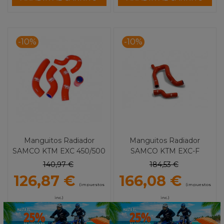
-10%
-10%
Manguitos Radiador
Manguitos Radiador
SAMCO KTM EXC 450/500
SAMCO KTM EXC-F
(12-16)
250/350 (20) en Y
140,97 €
184,53 €
126,87 €
166,08 €
(impuestos
(impuestos
inc.)
inc.)