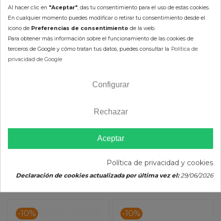
Al hacer clic en
"Aceptar"
, das tu consentimiento para el uso de estas cookies.
En cualquier momento puedes modificar o retirar tu consentimiento desde el
icono de
Preferencias de consentimiento
de la web.
Manguitos Radiador
Manguitos Radiador
Para obtener más información sobre el funcionamiento de las cookies de
SAMCO KTM EXC 250/300
SAMCO KTM EXC 450 (09-
terceros de Google y cómo tratan tus datos, puedes consultar la
Política de
TPI (6pcs)
11) EXC 530 (08-11)
160,01 €
115,92 €
privacidad de Google
128,80 €
144,01 €
(impuestos
(impuestos inc.)
Configurar
inc.)
Rechazar
Color :
Aceptar
Color :
AÑADIR AL CARRITO
Política de privacidad y cookies
AÑADIR AL CARRITO
Declaración de cookies actualizada por última vez el:
29/06/2026
-10%
-10%