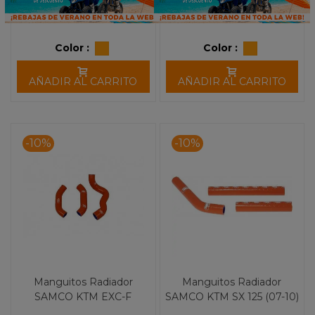
Color :
Color :
AÑADIR AL CARRITO
AÑADIR AL CARRITO
-10%
-10%
Manguitos Radiador
Manguitos Radiador
SAMCO KTM EXC-F
SAMCO KTM SX 125 (07-10)
450/500 (20)
SX 150 (09-10)