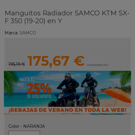
Manguitos Radiador SAMCO KTM SX-
F 350 (19-20) en Y
Marca:
SAMCO
175,67 €
195,19 €
(impuestos inc.)
Color
-
NARANJA
NARANJA