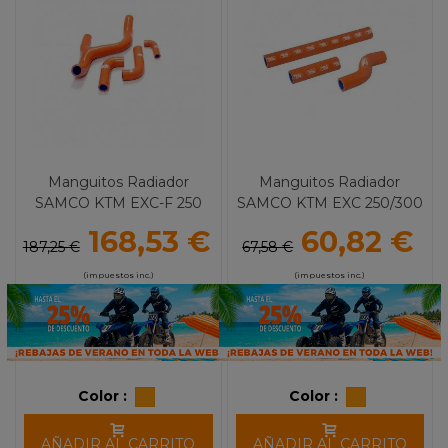
Manguitos Radiador
Manguitos Radiador
SAMCO KTM EXC-F 250
SAMCO KTM EXC 250/300
(14-16) EXC-F 350 (12-16) en
(17)
168,53 €
60,82 €
Y
187,25 €
67,58 €
(impuestos inc.)
(impuestos inc.)
Color :
Color :
AÑADIR AL CARRITO
AÑADIR AL CARRITO