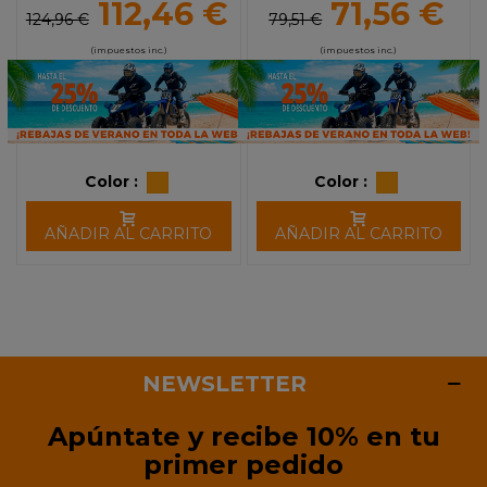
112,46 €
71,56 €
124,96 €
79,51 €
(impuestos inc.)
(impuestos inc.)
Color :
Color :
AÑADIR AL CARRITO
AÑADIR AL CARRITO
NEWSLETTER
Apúntate y recibe 10% en tu
primer pedido