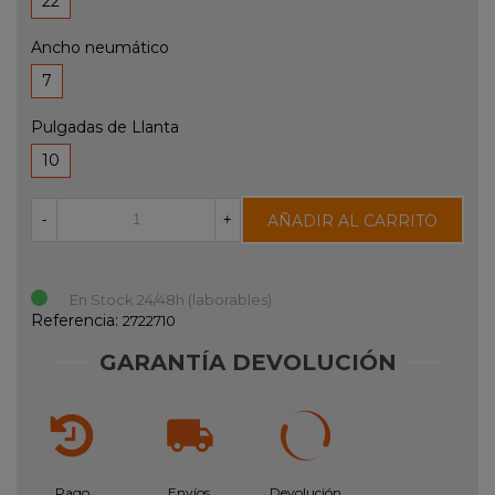
22
Ancho neumático
7
Pulgadas de Llanta
10
AÑADIR AL CARRITO
-
+
En Stock 24/48h (laborables)
Referencia:
2722710
GARANTÍA DEVOLUCIÓN
Pago
Envíos
Devolución