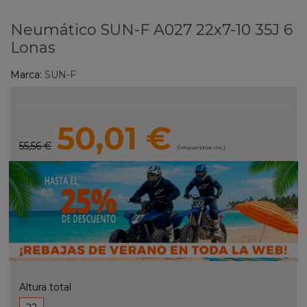
Neumático SUN-F A027 22x7-10 35J 6
Lonas
Marca:
SUN-F
50,01 €
55,56 €
(impuestos inc.)
Altura total