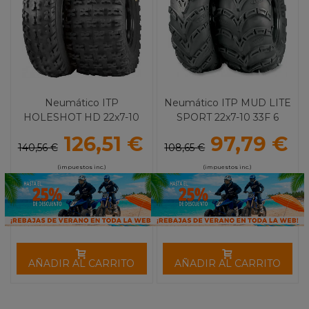
Neumático ITP
Neumático ITP MUD LITE
HOLESHOT HD 22x7-10
SPORT 22x7-10 33F 6
33F 6 Lonas
Lonas
126,51 €
97,79 €
140,56 €
108,65 €
(impuestos inc.)
(impuestos inc.)
AÑADIR AL CARRITO
AÑADIR AL CARRITO