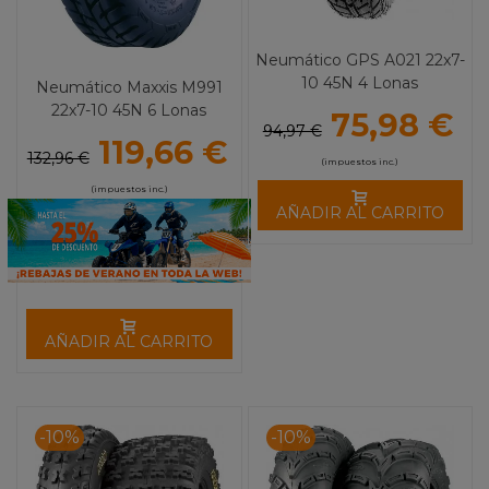
Neumático GPS A021 22x7-
10 45N 4 Lonas
Neumático Maxxis M991
22x7-10 45N 6 Lonas
75,98 €
94,97 €
119,66 €
132,96 €
(impuestos inc.)
(impuestos inc.)
AÑADIR AL CARRITO
AÑADIR AL CARRITO
-10%
-10%