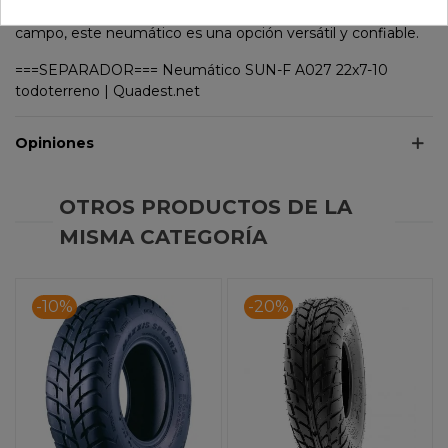
un día de ocio en la naturaleza o para tareas laborales en el
campo, este neumático es una opción versátil y confiable.
===SEPARADOR=== Neumático SUN-F A027 22x7-10
todoterreno | Quadest.net
Opiniones
OTROS PRODUCTOS DE LA
MISMA CATEGORÍA
-10%
-20%