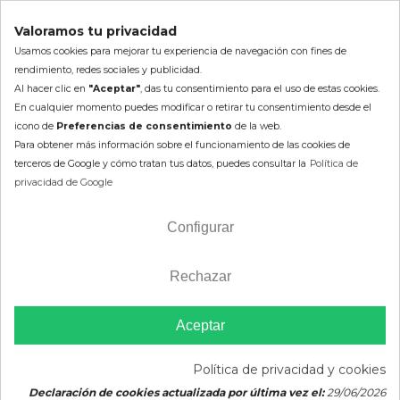
Compatible con diversos modelos de quads, ATV y UTV.
Valoramos tu privacidad
Ventajas en diferentes
Usamos cookies para mejorar tu experiencia de navegación con fines de
rendimiento, redes sociales y publicidad.
terrenos
Al hacer clic en
"Aceptar"
, das tu consentimiento para el uso de estas cookies.
En cualquier momento puedes modificar o retirar tu consentimiento desde el
Este neumático es ideal para quienes buscan explorar tanto
icono de
Preferencias de consentimiento
de la web.
en el campo como en situaciones de trabajo. Su diseño
Para obtener más información sobre el funcionamiento de las cookies de
permite un rendimiento fiable en terrenos blandos, duros y
terceros de Google y cómo tratan tus datos, puedes consultar la
Política de
mixtos, adaptándose a las exigencias de cada aventura. Los
privacidad de Google
usuarios destacan su capacidad para manejar terrenos
complicados, lo que lo convierte en un aliado indispensable
para cualquier excursionista o profesional que requiera
Configurar
fiabilidad en su equipo.
Opiniones de usuarios y
Rechazar
contexto de uso
Aceptar
Los neumáticos SUN-F A-027 han sido bien recibidos por su
durabilidad y tracción. Los usuarios valoran su capacidad para
Política de privacidad y cookies
afrontar terrenos desafiantes, ofreciendo una experiencia
de conducción segura y controlada. Ya sea para disfrutar de
Declaración de cookies actualizada por última vez el:
29/06/2026