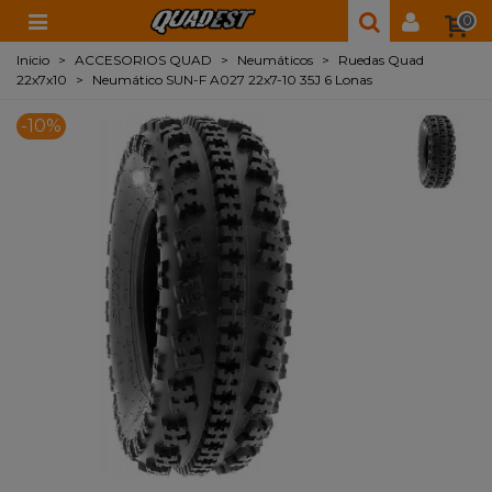
0
Inicio
>
ACCESORIOS QUAD
>
Neumáticos
>
Ruedas Quad
22x7x10
>
Neumático SUN-F A027 22x7-10 35J 6 Lonas
-10%